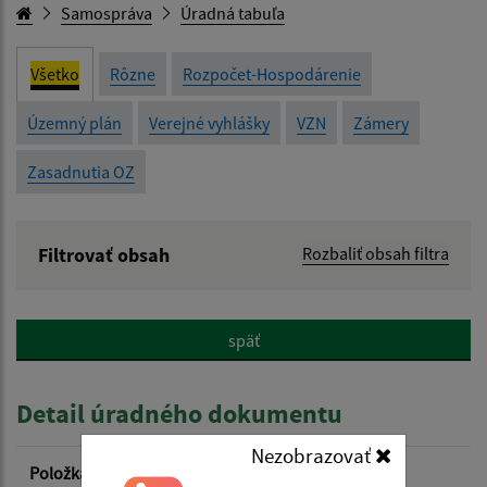
Samospráva
Úradná tabuľa
Všetko
Rôzne
Rozpočet-Hospodárenie
Územný plán
Verejné vyhlášky
VZN
Zámery
Zasadnutia OZ
Filtrovať obsah
Rozbaliť obsah filtra
Názov:
späť
Popis:
Detail úradného dokumentu
Dátum zverejnenia od:
Nezobrazovať
Položka
Informácia