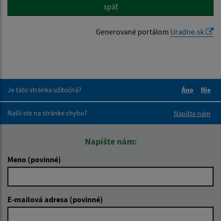
späť
Generované portálom
Uradne.sk
Je táto stránka užitočná?
Áno
Nie
Boli tieto 
Boli 
Našli ste na stránke chybu?
Napíšte nám
Napíšte nám:
Meno (povinné)
E-mailová adresa (povinné)