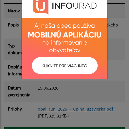
Dátum zverejnenia do:
Názov
Uzávierka cesty III/3440
Popis
uzávierka cesty - usporiadanie bežeckého
Filtrovať
športového podujatia
Reset
Typ
Rôzne
dokumentu
Doplňujúce
informácie
Dátum
15.06.2026
zverejnenia
Prílohy
opal_run_2026_-_uplna_uzavierka.pdf
(PDF, 329.32KB )