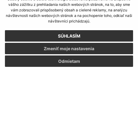
vášho zážitku z prehliadania našich webových stránok, na to, aby sme
vám zobrazovali prispôsobený obsah a cielené reklamy, na analýzu
návštevnosti našich webových stránok a na pochopenie toho, odkiaľ naši
návštevníci prichádzajú.
SÚHLASÍM
Zmeniť moje nastavenia
Odmietam
Informácie o stránke:
Vyhlásenie o prístupnosti
Autorské práva
Ochrana osobných údajov
Navigácia: