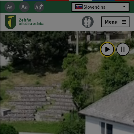
Slovenčina
Žehňa
Menu
Oficiálna stránka