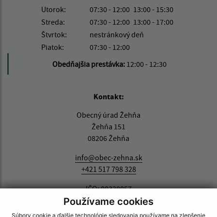
Utorok:
07:30 - 12:00
13:00 - 15:30
Streda:
07:30 - 12:00
13:00 - 17:00
Štvrtok:
nestránkový deň
Piatok:
07:30 - 12:00
Obedňajšia prestávka:
12:00 - 12:30
Kontakt:
Obecný úrad Žehňa
Žehňa 151
08206 Žehňa
info@obec-zehna.sk
+421 517 798 328
IČO: 00328057
Používame cookies
Súbory cookie a ďalšie technológie sledovania používame na zlepšenie