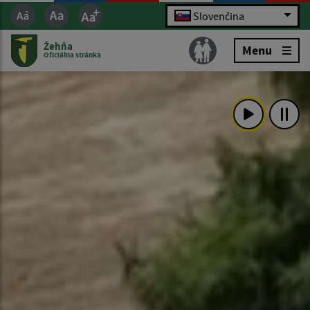
Slovenčina
Žehňa
Menu
Oficiálna stránka