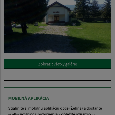
Zobraziť všetky galérie
MOBILNÁ APLIKÁCIA
Stiahnite si mobilnú aplikáciu obce (Žehňa) a dostaňte
všetky
novinky
,
upozornenia
a
dôležité oznamy
do