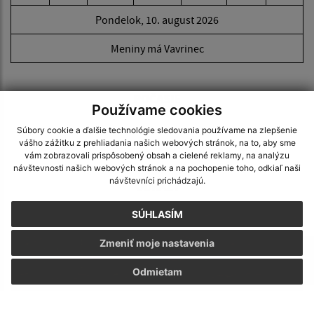
Pondelok, 10. august 2026
Meniny má Vavrinec
POČASIE
Používame cookies
Súbory cookie a ďalšie technológie sledovania používame na zlepšenie
vášho zážitku z prehliadania našich webových stránok, na to, aby sme
vám zobrazovali prispôsobený obsah a cielené reklamy, na analýzu
návštevnosti našich webových stránok a na pochopenie toho, odkiaľ naši
návštevníci prichádzajú.
ODKAZY
SÚHLASÍM
Zmeniť moje nastavenia
Odmietam