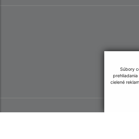
Súbory co
prehliadania
cielené rekla
Informácie o stránke:
Navigácia:
Vyhlásenie o prístupnosti
Vytlačiť aktuálnu strá
Autorské práva
Mapa stránok