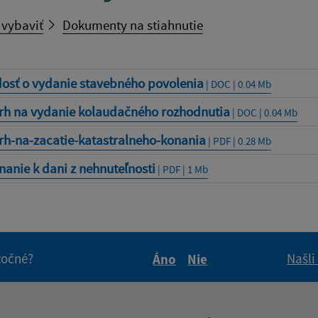
 vybaviť
Dokumenty na stiahnutie
dosť o vydanie stavebného povolenia
| DOC | 0.04 Mb
rh na vydanie kolaudačného rozhodnutia
| DOC | 0.04 Mb
rh-na-zacatie-katastralneho-konania
| PDF | 0.28 Mb
nanie k dani z nehnuteľnosti
| PDF | 1 Mb
itočné?
Našli
Áno
Nie
Boli tieto informácie pre 
Boli tieto informáci