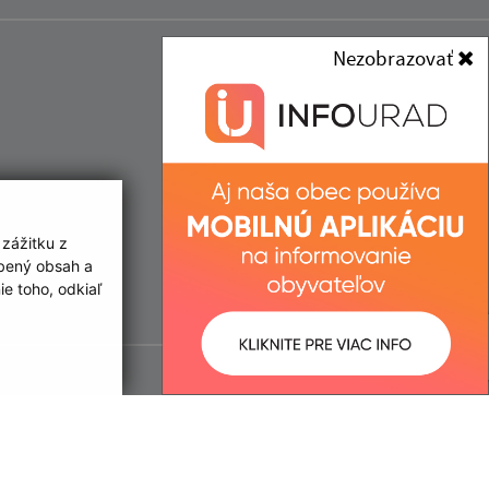
Nezobrazovať
 zážitku z
obený obsah a
e toho, odkiaľ
ované:
Správca obsahu:
10:44 hod.
Správca obsahu je Obec Žehňa.
Vytvorené v súlade s
Jednotným