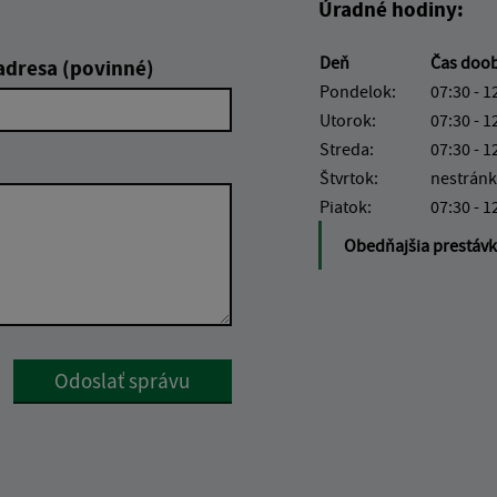
Úradné hodiny:
Deň
Čas doo
adresa (povinné)
Pondelok:
07:30 - 1
Utorok:
07:30 - 1
Streda:
07:30 - 1
Štvrtok:
nestránk
Piatok:
07:30 - 1
Obedňajšia prestáv
Google reCaptcha Response
Odoslať správu