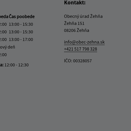
Kontakt:
Obecný úrad Žehňa
beda
Čas poobede
Žehňa 151
2:00
13:00 - 15:30
08206 Žehňa
2:00
13:00 - 15:30
2:00
13:00 - 17:00
info@obec-zehna.sk
ový deň
+421 517 798 328
2:00
IČO: 00328057
ka:
12:00 - 12:30