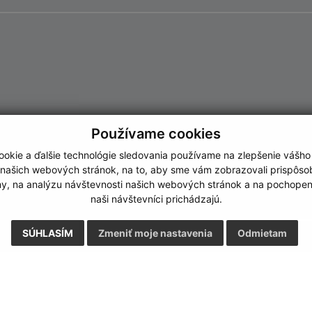
Používame cookies
okie a ďalšie technológie sledovania používame na zlepšenie vášho
 našich webových stránok, na to, aby sme vám zobrazovali prispôs
my, na analýzu návštevnosti našich webových stránok a na pochopeni
naši návštevníci prichádzajú.
SÚHLASÍM
Zmeniť moje nastavenia
Odmietam
Rýchle odkazy:
Aktualiz
nku
Naša obec
05.08.2026 
História