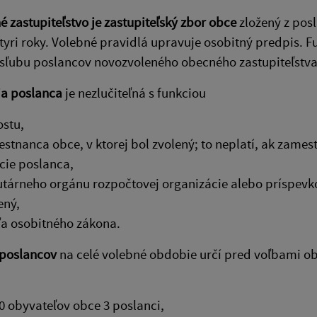
 zastupiteľstvo je zastupiteľský zbor obce
zložený z pos
tyri roky. Volebné pravidlá upravuje osobitný predpis. 
sľubu poslancov novozvoleného obecného zastupiteľstva
ia poslanca
je nezlučiteľná s funkciou
ostu,
stnanca obce, v ktorej bol zvolený; to neplatí, ak zame
cie poslanca,
utárneho orgánu rozpočtovej organizácie alebo príspevko
ený,
a osobitného zákona.
poslancov
na celé volebné obdobie určí pred voľbami ob
0 obyvateľov obce 3 poslanci,