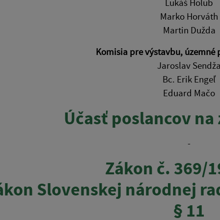
Lukáš Holub
Marko Horváth
Martin Dužda
Komisia pre výstavbu, územné 
Jaroslav Sendž
Bc. Erik Engeľ
Eduard Mačo
Účasť poslancov na
-
Zákon č. 369/1
ákon Slovenskej národnej ra
§ 11