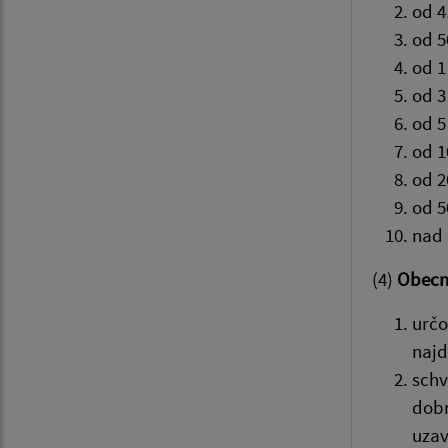
od 4
od 5
od 1
od 3
od 5
od 1
od 2
od 5
nad 
(4)
Obecné
určo
najd
schv
dobr
uzav