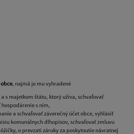
 obce
, najmä je mu vyhradené
 s majetkom štátu, ktorý užíva, schvaľovať
ť hospodárenie s ním,
anie a schvaľovať záverečný účet obce, vyhlásiť
misiu komunálnych dlhopisov, schvaľovať zmluvu
pôžičky, o prevzatí záruky za poskytnutie návratnej