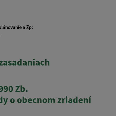
plánovanie a Žp:
a
 zasadaniach
990 Zb.
dy o obecnom zriadení