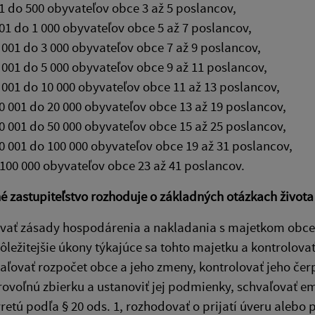
1 do 500 obyvateľov obce 3 až 5 poslancov,
01 do 1 000 obyvateľov obce 5 až 7 poslancov,
 001 do 3 000 obyvateľov obce 7 až 9 poslancov,
 001 do 5 000 obyvateľov obce 9 až 11 poslancov,
 001 do 10 000 obyvateľov obce 11 až 13 poslancov,
0 001 do 20 000 obyvateľov obce 13 až 19 poslancov,
0 001 do 50 000 obyvateľov obce 15 až 25 poslancov,
0 001 do 100 000 obyvateľov obce 19 až 31 poslancov,
100 000 obyvateľov obce 23 až 41 poslancov.
 zastupiteľstvo rozhoduje o základných otázkach života
vať zásady hospodárenia a nakladania s majetkom obce a
ôležitejšie úkony týkajúce sa tohto majetku a kontrolova
aľovať rozpočet obce a jeho zmeny, kontrolovať jeho čerp
ovoľnú zbierku a ustanoviť jej podmienky, schvaľovať e
retú podľa § 20 ods. 1, rozhodovať o prijatí úveru alebo 