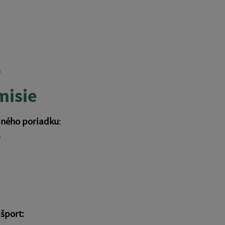
a
misie
jného poriadku
:
a
 šport: