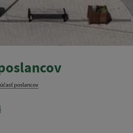
 poslancov
 účasť poslancov
i