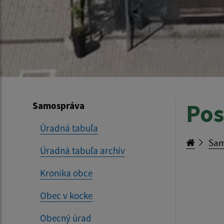
Pos
Samospráva
Úradná tabuľa
Sam
Úradná tabuľa archív
Kronika obce
Obec v kocke
Obecný úrad