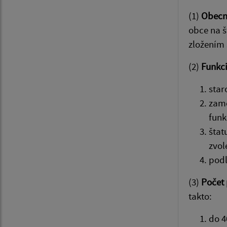
(1)
Obecné
obce na š
zložením 
(2)
Funkc
star
zame
funk
štat
zvol
podľ
(3)
Počet 
takto:
do 4