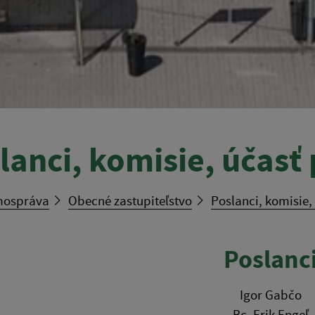
lanci, komisie, účasť
ospráva
Obecné zastupiteľstvo
Poslanci, komisie,
Poslanc
Igor Gabčo
Bc. Erik Engeľ