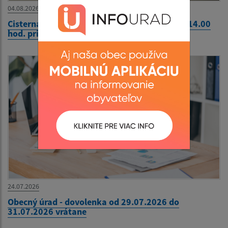
04.08.2026
Cisterna s pitnou vodou 04.08.2026 - 13.00 - 14.00
hod. pri Komunitnom centre
24.07.2026
Obecný úrad - dovolenka od 29.07.2026 do
31.07.2026 vrátane