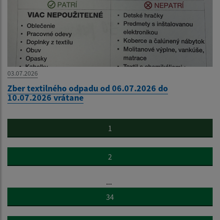
03.07.2026
Zber textilného odpadu od 06.07.2026 do
10.07.2026 vrátane
1
2
...
34