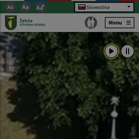
Slovenčina
Žehňa
Menu
Oficiálna stránka