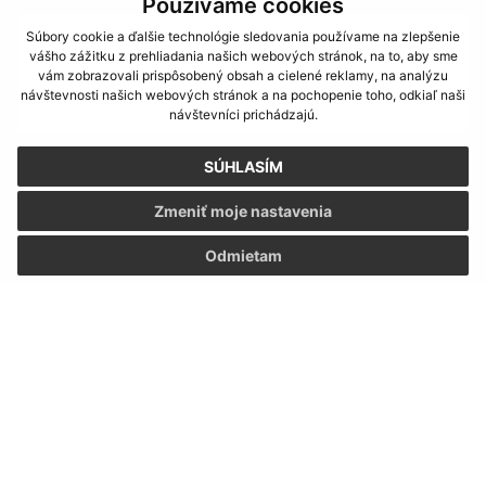
Používame cookies
Súbory cookie a ďalšie technológie sledovania používame na zlepšenie
vášho zážitku z prehliadania našich webových stránok, na to, aby sme
vám zobrazovali prispôsobený obsah a cielené reklamy, na analýzu
návštevnosti našich webových stránok a na pochopenie toho, odkiaľ naši
návštevníci prichádzajú.
SÚHLASÍM
Oboznámil som sa so
spracúvaním osobných
údajov
Zmeniť moje nastavenia
Google reCaptcha Response
Odoslať správu
Odmietam
Úradné hodiny:
Deň
Čas doobeda
Čas poobede
Pondelok:
07:30 - 12:00
13:00 - 15:30
Utorok:
07:30 - 12:00
13:00 - 15:30