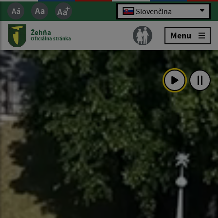
Slovenčina
Žehňa
Menu
Oficiálna stránka