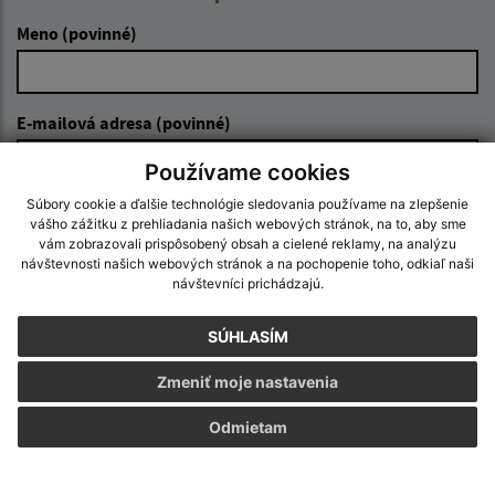
Meno (povinné)
E-mailová adresa (povinné)
Používame cookies
Súbory cookie a ďalšie technológie sledovania používame na zlepšenie
Text vašej správy (povinné)
vášho zážitku z prehliadania našich webových stránok, na to, aby sme
vám zobrazovali prispôsobený obsah a cielené reklamy, na analýzu
návštevnosti našich webových stránok a na pochopenie toho, odkiaľ naši
návštevníci prichádzajú.
SÚHLASÍM
Zmeniť moje nastavenia
Oboznámil som sa so
spracúvaním osobných
údajov
Odmietam
Google reCaptcha Response
Odoslať správu