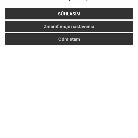
Oboznámil som sa so
spracúvaním osobných
údajov
SÚHLASÍM
Zmeniť moje nastavenia
Google reCaptcha Response
Odoslať správu
Odmietam
Úradné hodiny:
Deň
Čas doobeda
Čas poobede
Pondelok:
07:30 - 12:00
13:00 - 15:30
Utorok:
07:30 - 12:00
13:00 - 15:30
Streda:
07:30 - 12:00
13:00 - 17:00
Štvrtok:
nestránkový deň
Piatok:
07:30 - 12:00
Obedňajšia prestávka:
12:00 - 12:30