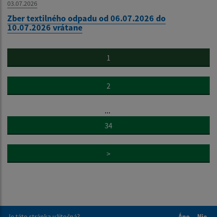
03.07.2026
Zber textilného odpadu od 06.07.2026 do
10.07.2026 vrátane
1
2
...
34
>
Je táto stránka užitočná?
Áno
Nie