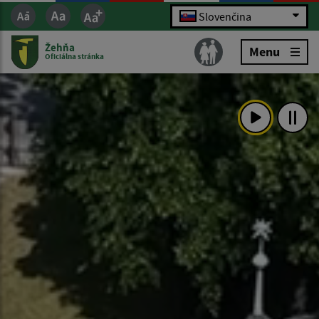
Slovenčina
Žehňa
Menu
Oficiálna stránka