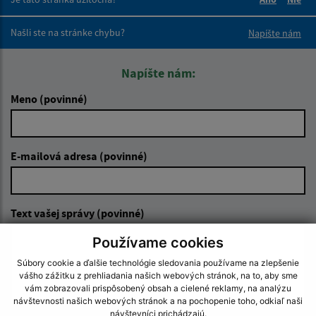
Boli tieto 
Boli 
Našli ste na stránke chybu?
Napíšte nám
Napíšte nám:
Meno (povinné)
E-mailová adresa (povinné)
Text vašej správy (povinné)
Používame cookies
Súbory cookie a ďalšie technológie sledovania používame na zlepšenie
vášho zážitku z prehliadania našich webových stránok, na to, aby sme
vám zobrazovali prispôsobený obsah a cielené reklamy, na analýzu
návštevnosti našich webových stránok a na pochopenie toho, odkiaľ naši
návštevníci prichádzajú.