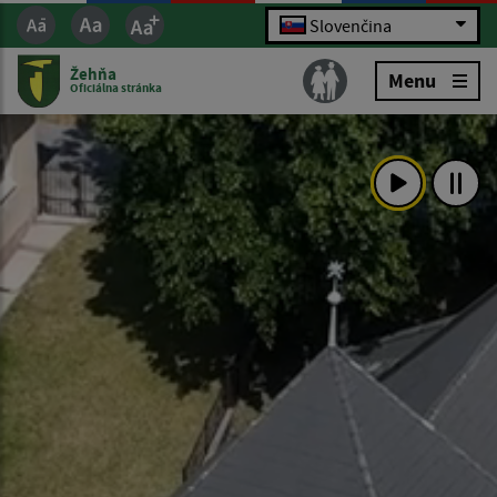
Slovenčina
Žehňa
Menu
Oficiálna stránka