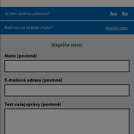
Je táto stránka užitočná?
Áno
Nie
Boli tieto 
Boli 
Našli ste na stránke chybu?
Napíšte nám
Napíšte nám:
Meno (povinné)
E-mailová adresa (povinné)
Text vašej správy (povinné)