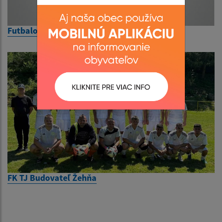
Futbalový klub RND
FK TJ Budovateľ Žehňa