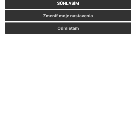
SÚHLASÍM
Zmeniť moje nastavenia
Odmietam
Informácie o stránke:
Vyhlásenie o prístupnosti
Autorské práva
Ochrana osobných údajov
Navigácia:
Vytlačiť aktuálnu stránku
Mapa stránok
Cookies
Rýchle odkazy: