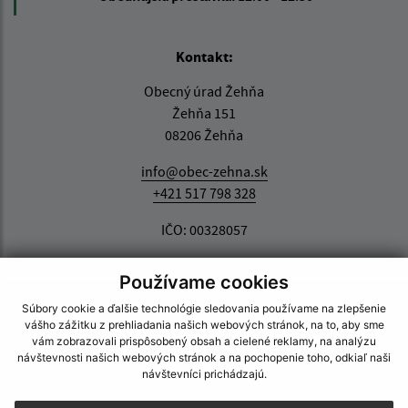
Kontakt:
Obecný úrad Žehňa
Žehňa 151
08206 Žehňa
info@obec-zehna.sk
+421 517 798 328
IČO: 00328057
Používame cookies
Súbory cookie a ďalšie technológie sledovania používame na zlepšenie
vášho zážitku z prehliadania našich webových stránok, na to, aby sme
vám zobrazovali prispôsobený obsah a cielené reklamy, na analýzu
návštevnosti našich webových stránok a na pochopenie toho, odkiaľ naši
návštevníci prichádzajú.