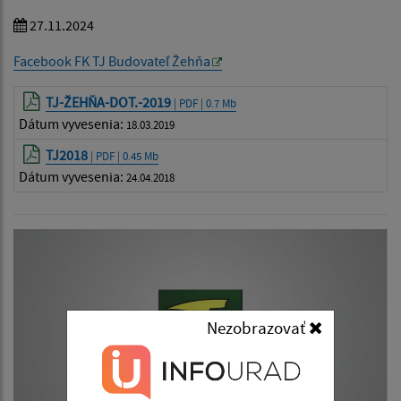
27.11.2024
Facebook FK TJ Budovateľ Žehňa
TJ-ŽEHŇA-DOT.-2019
| PDF | 0.7 Mb
Dátum vyvesenia:
18.03.2019
TJ2018
| PDF | 0.45 Mb
Dátum vyvesenia:
24.04.2018
Nezobrazovať