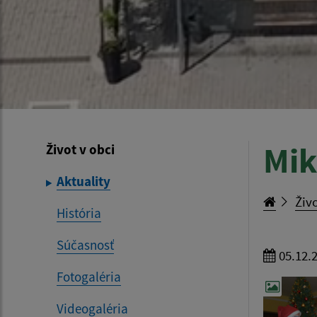
Mik
Život v obci
Aktuality
Živo
História
Súčasnosť
05.12.
Fotogaléria
Videogaléria