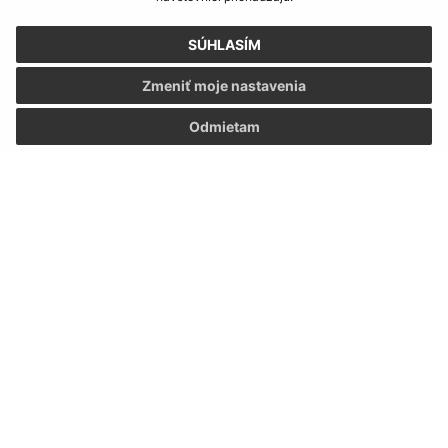
Oboznámil som sa so
spracúvaním osobných
údajov
SÚHLASÍM
Zmeniť moje nastavenia
Google reCaptcha Response
Odoslať správu
Odmietam
Úradné hodiny:
Deň
Čas doobeda
Čas poobede
Pondelok:
07:30 - 12:00
13:00 - 15:30
Utorok:
07:30 - 12:00
13:00 - 15:30
Streda:
07:30 - 12:00
13:00 - 17:00
Štvrtok:
nestránkový deň
Piatok:
07:30 - 12:00
Obedňajšia prestávka:
12:00 - 12:30