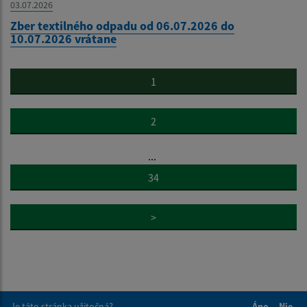
03.07.2026
Zber textilného odpadu od 06.07.2026 do
10.07.2026 vrátane
1
2
...
34
>
Je táto stránka užitočná?
Áno
Nie