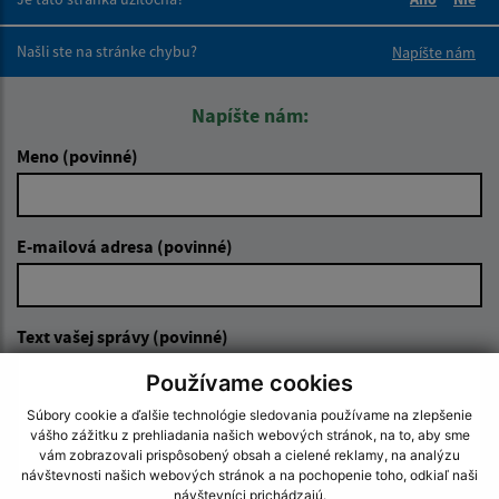
Boli tieto 
Boli 
Našli ste na stránke chybu?
Napíšte nám
Napíšte nám:
Meno (povinné)
E-mailová adresa (povinné)
Text vašej správy (povinné)
Používame cookies
Súbory cookie a ďalšie technológie sledovania používame na zlepšenie
vášho zážitku z prehliadania našich webových stránok, na to, aby sme
vám zobrazovali prispôsobený obsah a cielené reklamy, na analýzu
návštevnosti našich webových stránok a na pochopenie toho, odkiaľ naši
návštevníci prichádzajú.