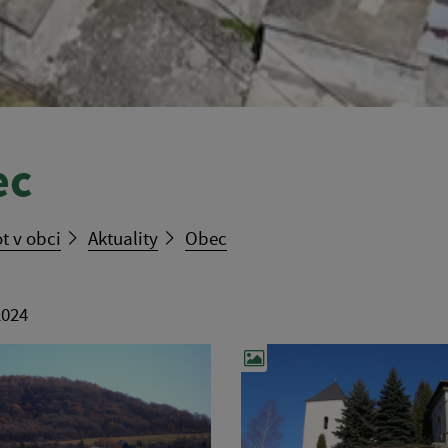
ec
t v obci
Aktuality
Obec
2024