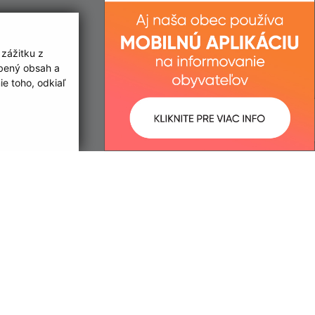
 zážitku z
obený obsah a
e toho, odkiaľ