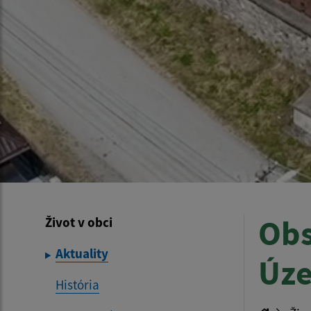
Obs
Život v obci
Aktuality
Úze
História