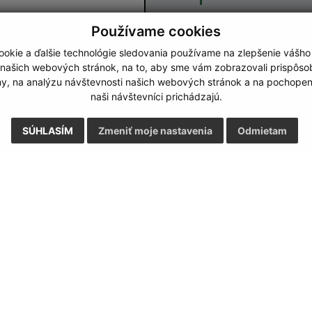
Používame cookies
okie a ďalšie technológie sledovania používame na zlepšenie vášho
 našich webových stránok, na to, aby sme vám zobrazovali prispôs
Google reCaptcha Response
Odoslať správu
my, na analýzu návštevnosti našich webových stránok a na pochopeni
naši návštevníci prichádzajú.
SÚHLASÍM
Zmeniť moje nastavenia
Odmietam