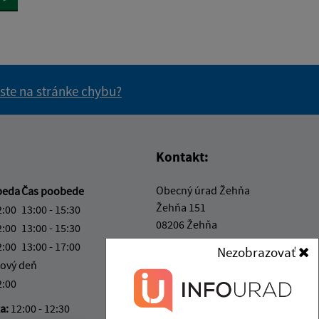
 ste na stránke chybu?
vás užitočné?
e pre vás užitočné?
Kontakt:
Obecný úrad Žehňa
beda
Čas poobede
Žehňa 151
2:00
13:00 - 15:30
08206 Žehňa
2:00
13:00 - 15:30
2:00
13:00 - 17:00
Nezobrazovať
info@obec-zehna.sk
ový deň
+421 517 798 328
2:00
IČO: 00328057
ka:
12:00 - 12:30