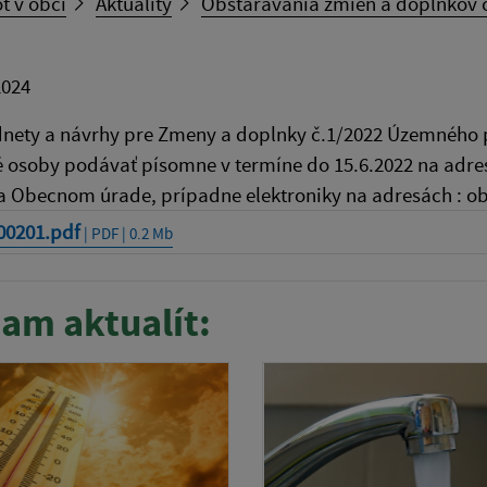
t v obci
Aktuality
Obstarávania zmien a doplnkov 
2024
dnety a návrhy pre Zmeny a doplnky č.1/2022 Územného 
 osoby podávať písomne v termíne do 15.6.2022 na adres
a Obecnom úrade, prípadne elektroniky na adresách : 
00201.pdf
| PDF | 0.2 Mb
am aktualít: