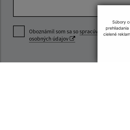
Súbory co
prehliadania
Oboznámil som sa so
spracúvaním
cielené rekla
osobných údajov