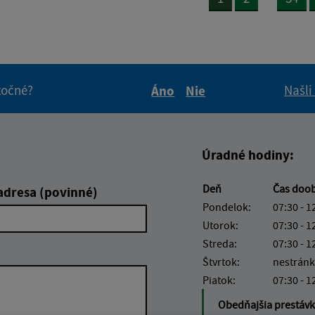
itočné?
Našli
Áno
Nie
Boli tieto informácie pre 
Boli tieto informáci
Úradné hodiny:
Deň
Čas doo
adresa (povinné)
Pondelok:
07:30 - 1
Utorok:
07:30 - 1
Streda:
07:30 - 1
Štvrtok:
nestránk
Piatok:
07:30 - 1
Obedňajšia prestáv