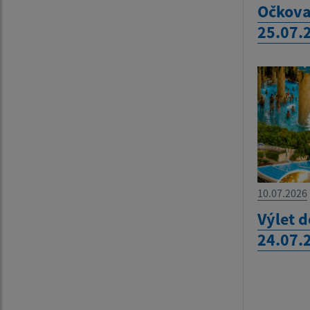
Očkova
25.07.
10.07.2026
Výlet 
24.07.