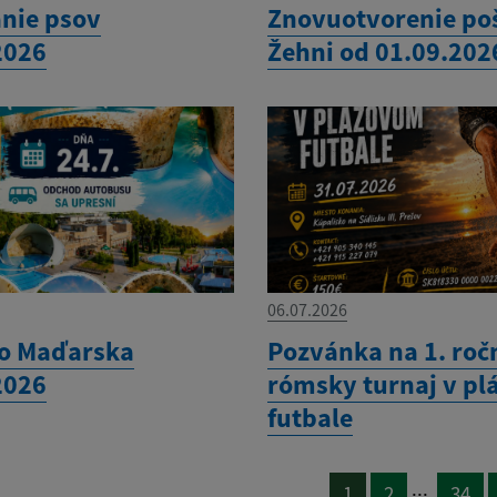
nie psov
Znovuotvorenie po
2026
Žehni od 01.09.202
06.07.2026
do Maďarska
Pozvánka na 1. roč
2026
rómsky turnaj v p
futbale
...
1
2
34