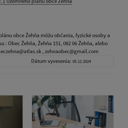
č.1 Územného plánu obce Žehňa
plánu obce Žehňa môžu občania, fyzické osoby a
u : Obec Žehňa, Žehňa 151, 082 06 Žehňa, alebo
obeczehna@atlas.sk , zehnaobec@gmail.com
Dátum vyvesenia:
05.12.2024