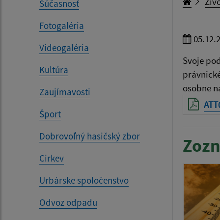
Živo
Súčasnosť
Fotogaléria
05.12.
Videogaléria
Svoje po
Kultúra
právnické
osobne n
Zaujímavosti
ATT
Šport
Dobrovoľný hasičský zbor
Zozn
Cirkev
Urbárske spoločenstvo
Odvoz odpadu