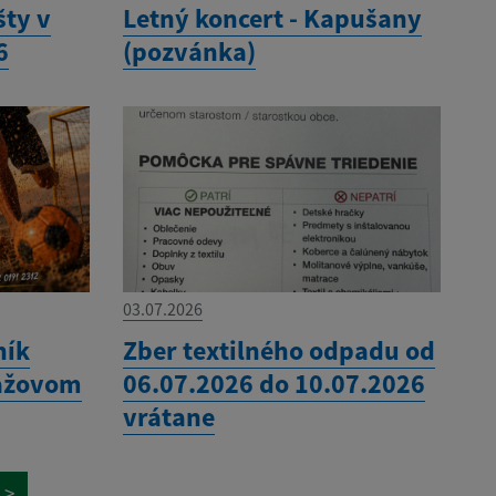
šty v
Letný koncert - Kapušany
6
(pozvánka)
03.07.2026
ník
Zber textilného odpadu od
lážovom
06.07.2026 do 10.07.2026
vrátane
>