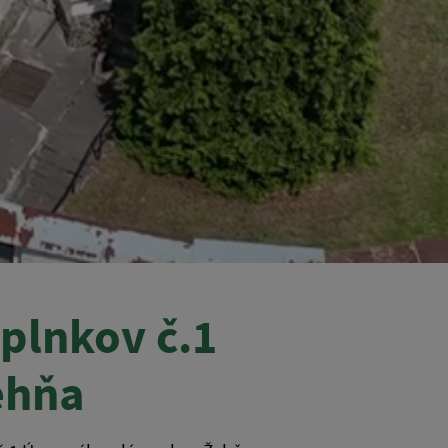
plnkov č.1
ehňa