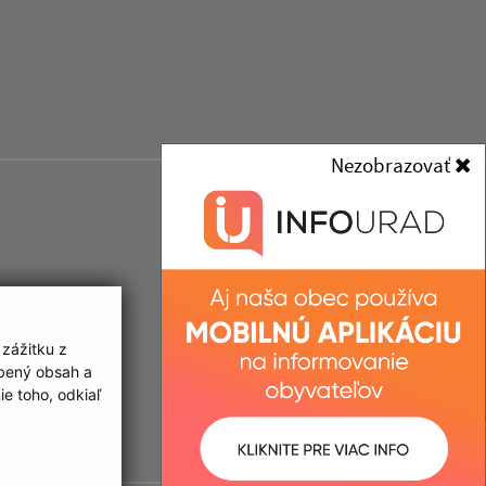
Nezobrazovať
 zážitku z
obený obsah a
e toho, odkiaľ