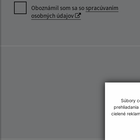
Oboznámil som sa so
spracúvaním
osobných údajov
Súbory co
prehliadania
cielené rekla