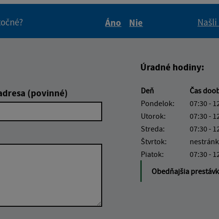
itočné?
Našli
Áno
Nie
Boli tieto informácie pre 
Boli tieto informáci
Úradné hodiny:
Deň
Čas doo
adresa (povinné)
Pondelok:
07:30 - 1
Utorok:
07:30 - 1
Streda:
07:30 - 1
Štvrtok:
nestránk
Piatok:
07:30 - 1
Obedňajšia prestáv