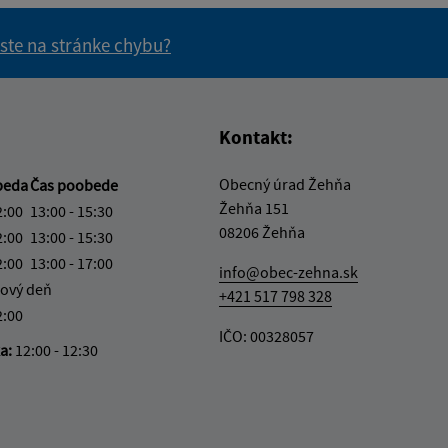
 ste na stránke chybu?
vás užitočné?
e pre vás užitočné?
Kontakt:
Obecný úrad Žehňa
beda
Čas poobede
Žehňa 151
2:00
13:00 - 15:30
08206 Žehňa
2:00
13:00 - 15:30
2:00
13:00 - 17:00
info@obec-zehna.sk
ový deň
+421 517 798 328
2:00
IČO: 00328057
ka:
12:00 - 12:30