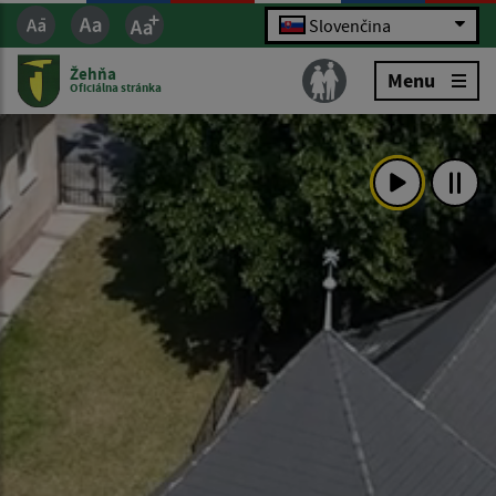
Slovenčina
Žehňa
Menu
Oficiálna stránka