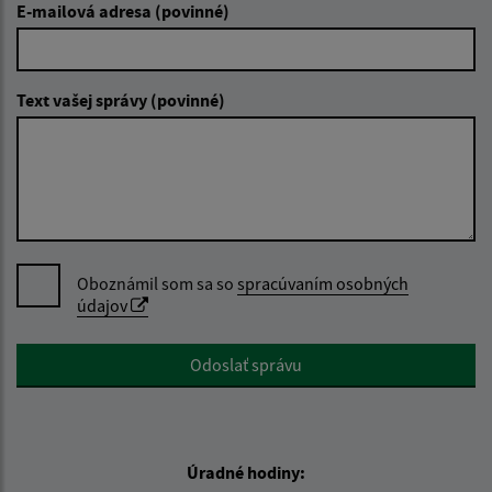
E-mailová adresa (povinné)
Text vašej správy (povinné)
Oboznámil som sa so
spracúvaním osobných
údajov
Google reCaptcha Response
Odoslať správu
Úradné hodiny: