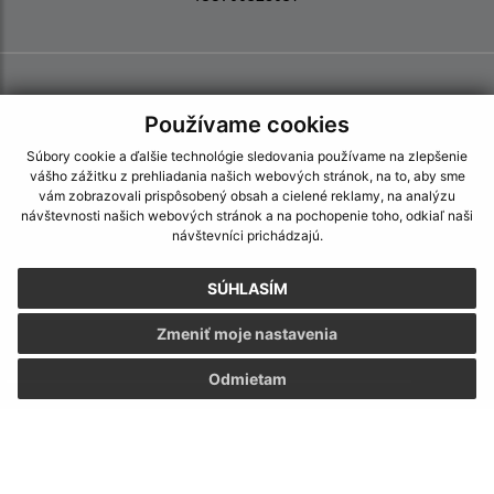
Používame cookies
Súbory cookie a ďalšie technológie sledovania používame na zlepšenie
vášho zážitku z prehliadania našich webových stránok, na to, aby sme
vám zobrazovali prispôsobený obsah a cielené reklamy, na analýzu
návštevnosti našich webových stránok a na pochopenie toho, odkiaľ naši
návštevníci prichádzajú.
SÚHLASÍM
Zmeniť moje nastavenia
Odmietam
Informácie o stránke:
Vyhlásenie o prístupnosti
Autorské práva