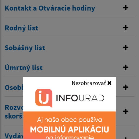
Kontakt a Otváracie hodiny
Rodný list
Sobášny list
Úmrtný list
Nezobrazovať
Osobitná matrika
Rozvod manželstva a prijatie
skoršieho priezviska
Vydávanie výpisov z matriky a