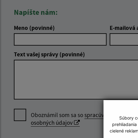
Napíšte nám:
Meno (povinné)
E-mailová 
Text vašej správy (povinné)
Oboznámil som sa so
spracúvaním
Súbory co
osobných údajov
prehliadania
cielené rekla