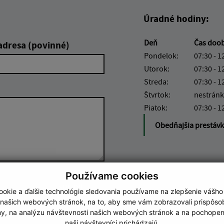
Úradné hodiny:
Deň
Čas doo
adresa (povinné)
Pondelok:
07:30 - 1
Utorok:
07:30 - 1
Streda:
07:30 - 1
Štvrtok:
nestránk
Piatok:
07:30 - 1
Obedňajšia prestáv
Používame cookies
Google reCaptcha Response
Odoslať správu
okie a ďalšie technológie sledovania používame na zlepšenie vášho
 našich webových stránok, na to, aby sme vám zobrazovali prispôs
my, na analýzu návštevnosti našich webových stránok a na pochopeni
naši návštevníci prichádzajú.