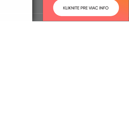
ované:
Správca obsahu: