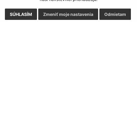
SÚHLASÍM
Zmeniť moje nastavenia
Odmietam
Rýchle odkazy:
Aktualiz