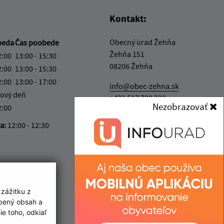
Kontakt:
Obecný úrad Žehňa
beda
Čas poobede
Žehňa 151
2:00
13:00 - 15:30
08206 Žehňa
2:00
13:00 - 15:30
2:00
13:00 - 17:00
info@obec-zehna.sk
ový deň
+421 517 798 328
Nezobrazovať
2:00
IČO: 00328057
ka:
12:00 - 12:30
 zážitku z
obený obsah a
e toho, odkiaľ