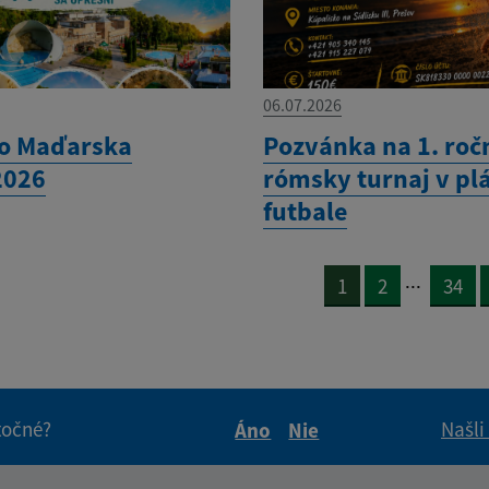
06.07.2026
do Maďarska
Pozvánka na 1. roč
2026
rómsky turnaj v p
futbale
...
1
2
34
itočné?
Našli
Áno
Nie
Boli tieto informácie pre 
Boli tieto informáci