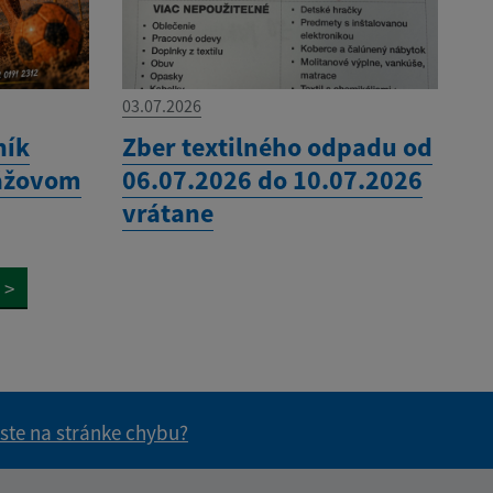
03.07.2026
ník
Zber textilného odpadu od
lážovom
06.07.2026 do 10.07.2026
vrátane
>
 ste na stránke chybu?
vás užitočné?
e pre vás užitočné?