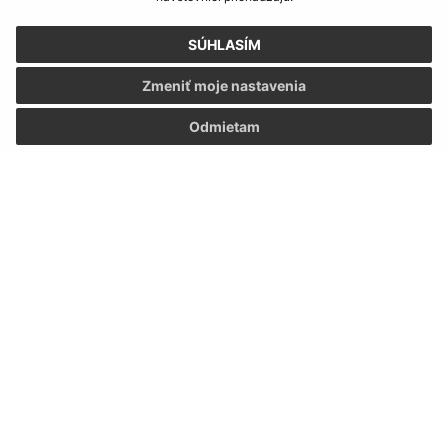
Oboznámil som sa so
spracúvaním osobných
údajov
SÚHLASÍM
Zmeniť moje nastavenia
Google reCaptcha Response
Odoslať správu
Odmietam
Úradné hodiny:
Deň
Čas doobeda
Čas poobede
Pondelok:
07:30 - 12:00
13:00 - 15:30
Utorok:
07:30 - 12:00
13:00 - 15:30
Streda:
07:30 - 12:00
13:00 - 17:00
Štvrtok:
nestránkový deň
Piatok:
07:30 - 12:00
Obedňajšia prestávka:
12:00 - 12:30