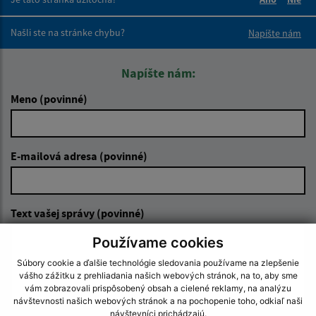
Boli tieto 
Boli 
Našli ste na stránke chybu?
Napíšte nám
Napíšte nám:
Meno (povinné)
E-mailová adresa (povinné)
Text vašej správy (povinné)
Používame cookies
Súbory cookie a ďalšie technológie sledovania používame na zlepšenie
vášho zážitku z prehliadania našich webových stránok, na to, aby sme
vám zobrazovali prispôsobený obsah a cielené reklamy, na analýzu
návštevnosti našich webových stránok a na pochopenie toho, odkiaľ naši
návštevníci prichádzajú.