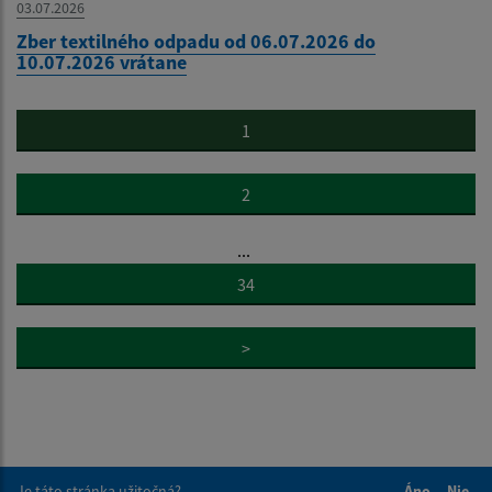
03.07.2026
Zber textilného odpadu od 06.07.2026 do
10.07.2026 vrátane
1
2
...
34
>
Je táto stránka užitočná?
Áno
Nie