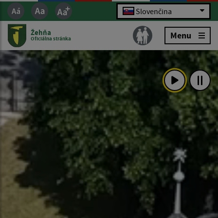
Slovenčina
Žehňa
Menu
Oficiálna stránka