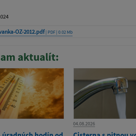
2024
vanka-OZ-2012.pdf
| PDF | 0.02 Mb
am aktualít:
04.08.2026
 úradných hodín od
Cisterna s pitnou 