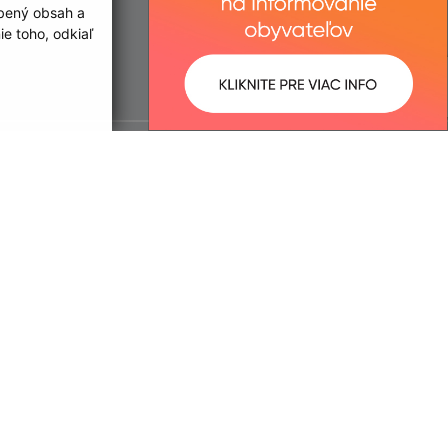
obený obsah a
e toho, odkiaľ