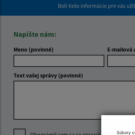
Boli tieto informácie pre vás už
Napíšte nám:
Meno (povinné)
E-mailová 
Text vašej správy (povinné)
Súbory co
Oboznámil som sa so
spracúvaním