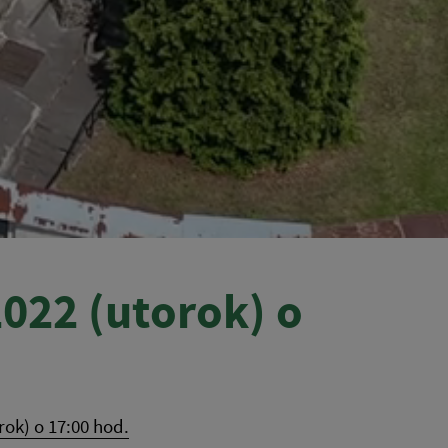
022 (utorok) o
ok) o 17:00 hod.