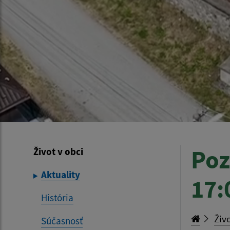
Poz
Život v obci
Aktuality
17:
História
Živo
Súčasnosť