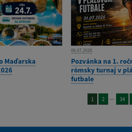
06.07.2026
do Maďarska
Pozvánka na 1. roč
2026
rómsky turnaj v p
futbale
...
1
2
34