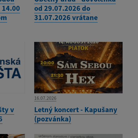
- 14.00
od 29.07.2026 do
om
31.07.2026 vrátane
16.07.2026
šty v
Letný koncert - Kapušany
6
(pozvánka)