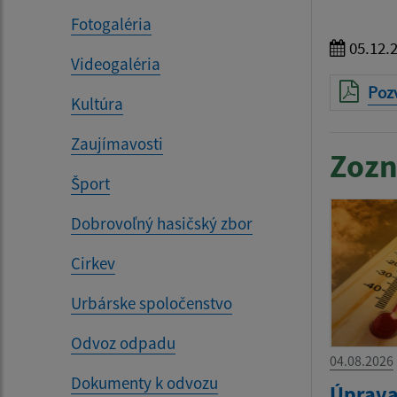
Fotogaléria
05.12.
Videogaléria
Poz
Kultúra
Zaujímavosti
Zozn
Šport
Dobrovoľný hasičský zbor
Cirkev
Urbárske spoločenstvo
Odvoz odpadu
04.08.2026
Dokumenty k odvozu
Úprava