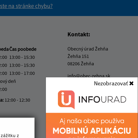
 ste na stránke chybu?
vás užitočné?
e pre vás užitočné?
Kontakt:
Obecný úrad Žehňa
beda
Čas poobede
Žehňa 151
2:00
13:00 - 15:30
08206 Žehňa
2:00
13:00 - 15:30
2:00
13:00 - 17:00
info@obec-zehna.sk
ový deň
Nezobrazovať
+421 517 798 328
2:00
IČO: 00328057
ka:
12:00 - 12:30
 zážitku z