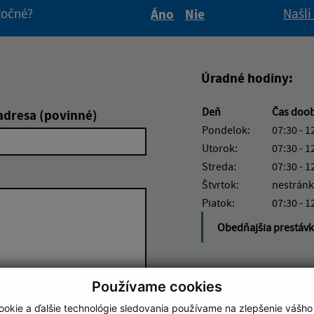
itočné?
Našli
Áno
Nie
Boli tieto informácie pre 
Boli tieto informáci
Úradné hodiny:
Deň
Čas doo
adresa (povinné)
Pondelok:
07:30 - 1
Utorok:
07:30 - 1
Streda:
07:30 - 1
Štvrtok:
nestránk
Piatok:
07:30 - 1
Obedňajšia prestáv
Používame cookies
Google reCaptcha Response
okie a ďalšie technológie sledovania používame na zlepšenie vášho
Odoslať správu