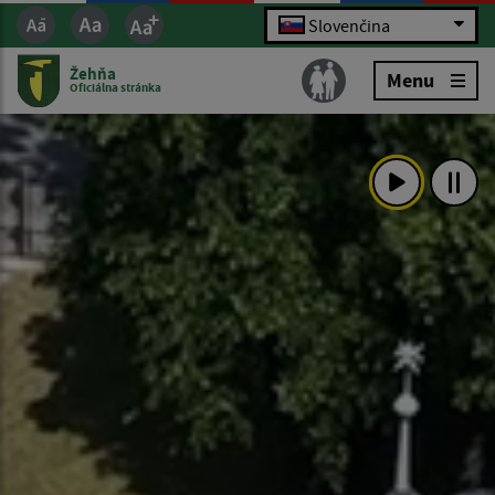
Slovenčina
Žehňa
Menu
Oficiálna stránka