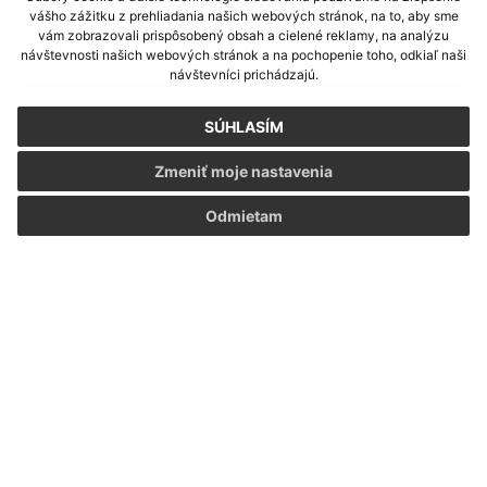
vášho zážitku z prehliadania našich webových stránok, na to, aby sme
vám zobrazovali prispôsobený obsah a cielené reklamy, na analýzu
návštevnosti našich webových stránok a na pochopenie toho, odkiaľ naši
návštevníci prichádzajú.
Oboznámil som sa so
spracúvaním osobných
SÚHLASÍM
údajov
Zmeniť moje nastavenia
Google reCaptcha Response
Odoslať správu
Odmietam
Úradné hodiny:
Deň
Čas doobeda
Čas poobede
Pondelok:
07:30 - 12:00
13:00 - 15:30
Utorok:
07:30 - 12:00
13:00 - 15:30
Streda:
07:30 - 12:00
13:00 - 17:00
Štvrtok:
nestránkový deň