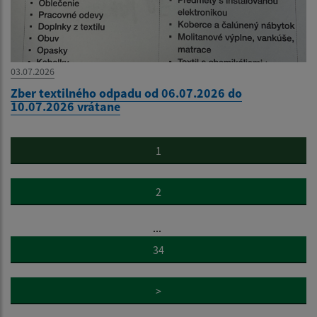
03.07.2026
Zber textilného odpadu od 06.07.2026 do
10.07.2026 vrátane
1
2
...
34
>