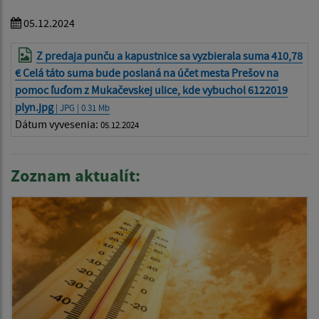
05.12.2024
Z predaja punču a kapustnice sa vyzbierala suma 410,78
€ Celá táto suma bude poslaná na účet mesta Prešov na
pomoc ľuďom z Mukačevskej ulice, kde vybuchol 6122019
plyn.jpg
| JPG | 0.31 Mb
Dátum vyvesenia:
05.12.2024
Zoznam aktualít: