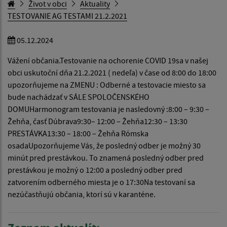
Život v obci
Aktuality
TESTOVANIE AG TESTAMI 21.2.2021
05.12.2024
Vážení občania.Testovanie na ochorenie COVID 19sa v našej
obci uskutoční dňa 21.2.2021 ( nedeľa) v čase od 8:00 do 18:00
upozorňujeme na ZMENU : Odberné a testovacie miesto sa
bude nachádzať v SÁLE SPOLOČENSKÉHO
DOMUHarmonogram testovania je nasledovný :8:00 – 9:30 –
Žehňa, časť Dúbrava9:30– 12:00 – Žehňa12:30 – 13:30
PRESTÁVKA13:30 – 18:00 – Žehňa Rómska
osadaUpozorňujeme Vás, že posledný odber je možný 30
minút pred prestávkou. To znamená posledný odber pred
prestávkou je možný o 12:00 a posledný odber pred
zatvorením odberného miesta je o 17:30Na testovaní sa
nezúčastňujú občania, ktorí sú v karanténe.