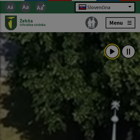
Slovenčina
Žehňa
Menu
Oficiálna stránka