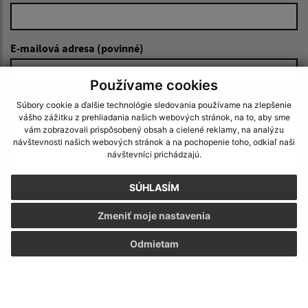
E-mailová adresa (povinné)
Používame cookies
Text vašej správy (povinné)
Súbory cookie a ďalšie technológie sledovania používame na zlepšenie
vášho zážitku z prehliadania našich webových stránok, na to, aby sme
vám zobrazovali prispôsobený obsah a cielené reklamy, na analýzu
návštevnosti našich webových stránok a na pochopenie toho, odkiaľ naši
návštevníci prichádzajú.
SÚHLASÍM
Zmeniť moje nastavenia
Oboznámil som sa so
spracúvaním osobných
údajov
Odmietam
Google reCaptcha Response
Odoslať správu