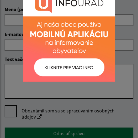
Meno (povinné)
E-mailová adresa (povinné)
Text vašej správy (povinné)
Oboznámil som sa so
spracúvaním osobných
údajov
Google reCaptcha Response
Odoslať správu