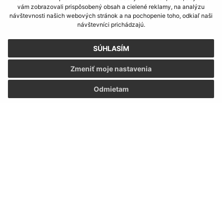
vám zobrazovali prispôsobený obsah a cielené reklamy, na analýzu
Informácie o stránke:
návštevnosti našich webových stránok a na pochopenie toho, odkiaľ naši
návštevníci prichádzajú.
Vyhlásenie o prístupnosti
Autorské práva
SÚHLASÍM
Ochrana osobných údajov
Zmeniť moje nastavenia
Navigácia:
Odmietam
Vytlačiť aktuálnu stránku
Mapa stránok
Cookies
Rýchle odkazy:
Naša obec
História
Fotogaléria
Školstvo
Aktualizované: