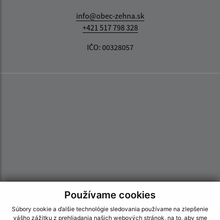
info@obec-zehna.sk
+421 517 798 328
IČO: 00328057
Používame cookies
Súbory cookie a ďalšie technológie sledovania používame na zlepšenie
vášho zážitku z prehliadania našich webových stránok, na to, aby sme