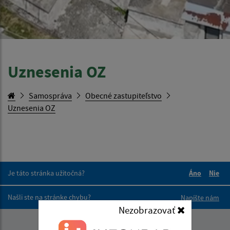
Uznesenia OZ
Samospráva
Obecné zastupiteľstvo
Uznesenia OZ
Je táto stránka užitočná?
Áno
Nie
Boli tieto 
Boli 
Našli ste na stránke chybu?
Napíšte nám
Nezobrazovať
Napíšte nám: