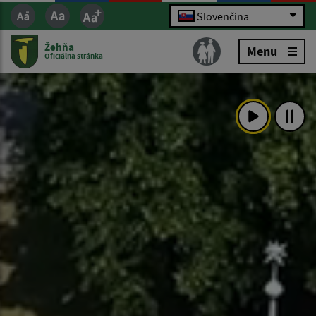
Slovenčina
Žehňa
Menu
Oficiálna stránka