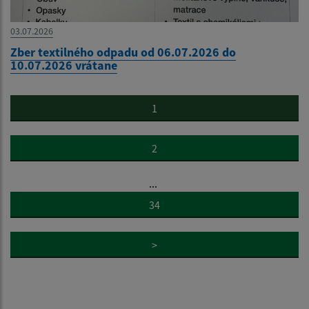
03.07.2026
Zber textilného odpadu od 06.07.2026 do
10.07.2026 vrátane
1
2
...
34
>