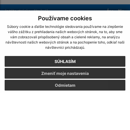
Je táto stránka užitočná?
Áno
Nie
Boli tieto 
Boli 
Používame cookies
Našli ste na stránke chybu?
Napíšte nám
Súbory cookie a ďalšie technológie sledovania používame na zlepšenie
vášho zážitku z prehliadania našich webových stránok, na to, aby sme
vám zobrazovali prispôsobený obsah a cielené reklamy, na analýzu
Napíšte nám:
návštevnosti našich webových stránok a na pochopenie toho, odkiaľ naši
návštevníci prichádzajú.
Meno (povinné)
SÚHLASÍM
Zmeniť moje nastavenia
E-mailová adresa (povinné)
Odmietam
Text vašej správy (povinné)