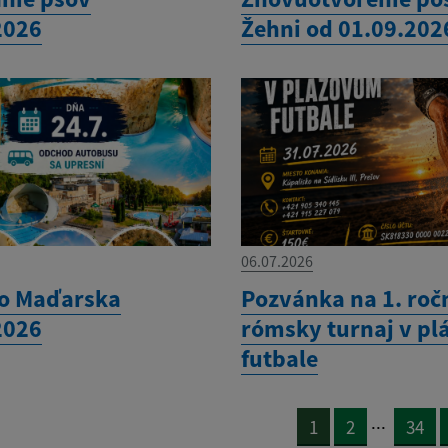
2026
Žehni od 01.09.202
06.07.2026
do Maďarska
Pozvánka na 1. roč
2026
rómsky turnaj v p
futbale
...
1
2
34