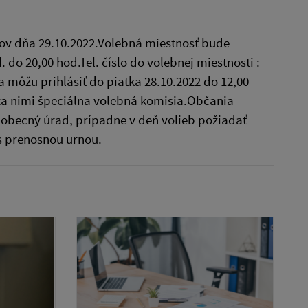
v dňa 29.10.2022.Volebná miestnosť bude
do 20,00 hod.Tel. číslo do volebnej miestnosti :
 môžu prihlásiť do piatka 28.10.2022 do 12,00
e za nimi špeciálna volebná komisia.Občania
y obecný úrad, prípadne v deň volieb požiadať
s prenosnou urnou.