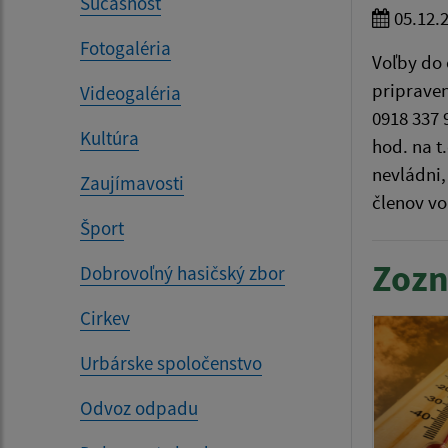
Súčasnosť
05.12.
Fotogaléria
Voľby do
pripraven
Videogaléria
0918 337 
Kultúra
hod. na t
nevládni,
Zaujímavosti
členov vo
Šport
Zozn
Dobrovoľný hasičský zbor
Cirkev
Urbárske spoločenstvo
Odvoz odpadu