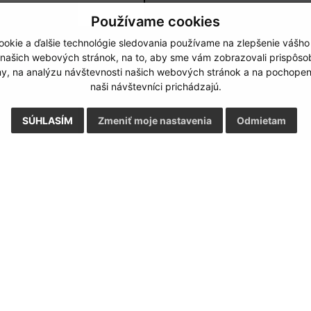
Používame cookies
okie a ďalšie technológie sledovania používame na zlepšenie vášho
Google reCaptcha Response
 našich webových stránok, na to, aby sme vám zobrazovali prispôs
Odoslať správu
my, na analýzu návštevnosti našich webových stránok a na pochopeni
naši návštevníci prichádzajú.
SÚHLASÍM
Zmeniť moje nastavenia
Odmietam