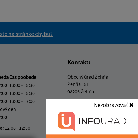
 ste na stránke chybu?
vás užitočné?
e pre vás užitočné?
Kontakt:
Obecný úrad Žehňa
beda
Čas poobede
Žehňa 151
2:00
13:00 - 15:30
08206 Žehňa
2:00
13:00 - 15:30
2:00
13:00 - 17:00
info@obec-zehna.sk
Nezobrazovať
ový deň
+421 517 798 328
2:00
IČO: 00328057
ka:
12:00 - 12:30