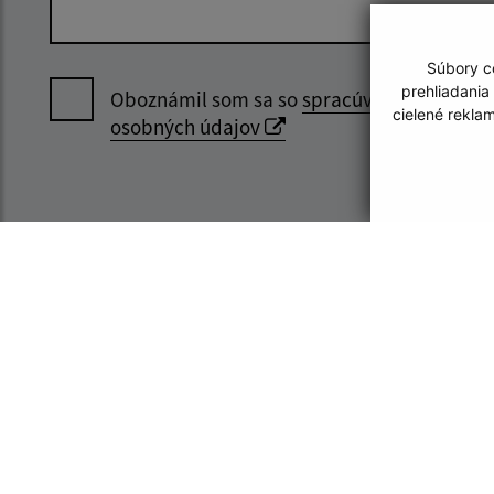
Súbory co
prehliadania
Oboznámil som sa so
spracúvaním
cielené rekla
osobných údajov