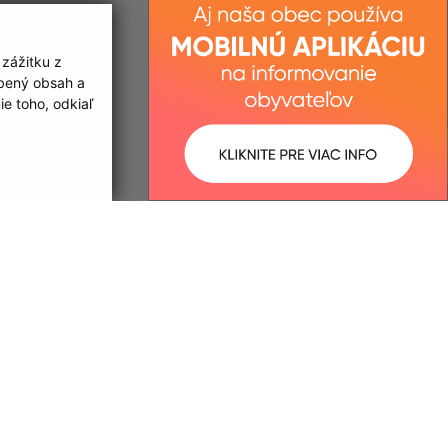
 zážitku z
obený obsah a
e toho, odkiaľ