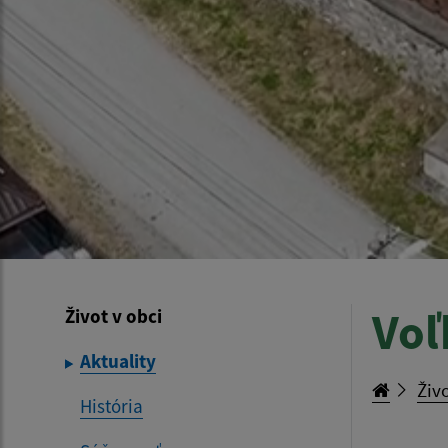
Voľ
Život v obci
Aktuality
Živo
História