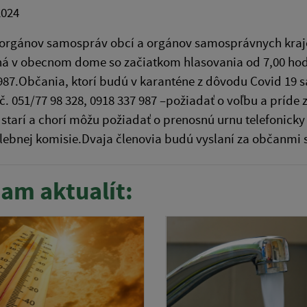
2024
 orgánov samospráv obcí a orgánov samosprávnych krajo
á v obecnom dome so začiatkom hlasovania od 7,00 hod. 
987.Občania, ktorí budú v karanténe z dôvodu Covid 19 sa
.č. 051/77 98 328, 0918 337 987 –požiadať o voľbu a príd
 starí a chorí môžu požiadať o prenosnú urnu telefonick
lebnej komisie.Dvaja členovia budú vyslaní za občanmi 
am aktualít: