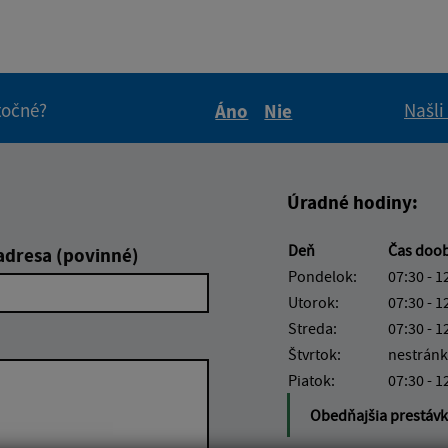
itočné?
Našli
Áno
Nie
Boli tieto informácie pre 
Boli tieto informáci
Úradné hodiny:
Deň
Čas doo
adresa (povinné)
Pondelok:
07:30 - 1
Utorok:
07:30 - 1
Streda:
07:30 - 1
Štvrtok:
nestránk
Piatok:
07:30 - 1
Obedňajšia prestáv