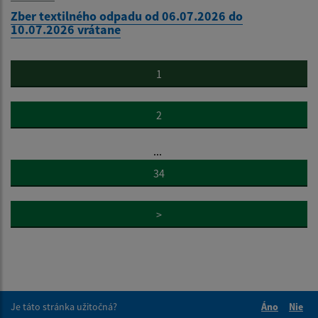
Zber textilného odpadu od 06.07.2026 do
10.07.2026 vrátane
1
2
...
34
>
Je táto stránka užitočná?
Áno
Nie