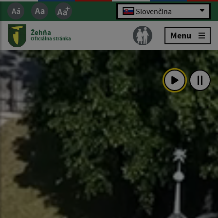
Slovenčina
Žehňa
Menu
Oficiálna stránka