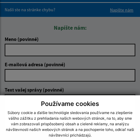
Boli tieto 
Boli 
Našli ste na stránke chybu?
Napíšte nám
Napíšte nám:
Meno (povinné)
E-mailová adresa (povinné)
Text vašej správy (povinné)
Používame cookies
Súbory cookie a ďalšie technológie sledovania používame na zlepšenie
vášho zážitku z prehliadania našich webových stránok, na to, aby sme
vám zobrazovali prispôsobený obsah a cielené reklamy, na analýzu
návštevnosti našich webových stránok a na pochopenie toho, odkiaľ naši
návštevníci prichádzajú.