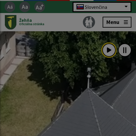
Slovenčina
Žehňa
Menu
Oficiálna stránka