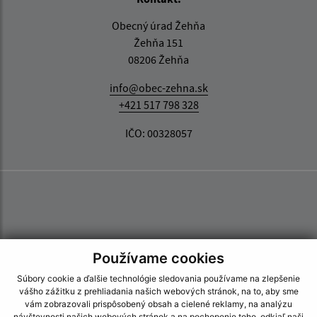
Obecný úrad Žehňa
Žehňa 151
08206 Žehňa
info@obec-zehna.sk
+421 517 798 328
IČO: 00328057
Používame cookies
Súbory cookie a ďalšie technológie sledovania používame na zlepšenie
vášho zážitku z prehliadania našich webových stránok, na to, aby sme
vám zobrazovali prispôsobený obsah a cielené reklamy, na analýzu
návštevnosti našich webových stránok a na pochopenie toho, odkiaľ naši